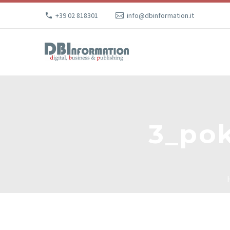
+39 02 818301
info@dbinformation.it
3_po