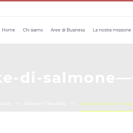
Home
Chi siamo
Aree di Business
La nostra missione
ke-di-salmone—
Home
Delivery e Take Away
3_poke-di-salmone—Copi